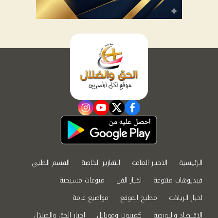
instagram
youtube
twitter
facebook
الرئيسية
الاخبار العامة
التقارير الخاصة
القسم الطبي
فيديوهات متنوعة
اخبار الفن
منوعات مسيحية
اخبار الرياضة
مطبخ الموقع
مواضيع عامة
الاقتصاد والبورصة
كمبيوتر وموبايل
اخبار الحق والضلال