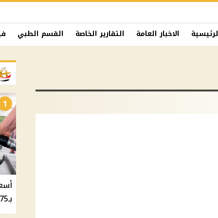
لرئيسية
الاخبار العامة
التقارير الخاصة
القسم الطبي
في
1
بـ20.75 جنيه والسولار بـ20.50 جنيه