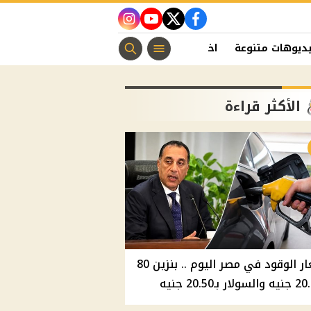
instagram
youtube
twitter
facebook
ديوهات متنوعة
اخبار الفن
منوعات مسيحية
اخبار الرياضة
الأكثر قراءة
أسعار الوقود في مصر اليوم .. بنزين 80