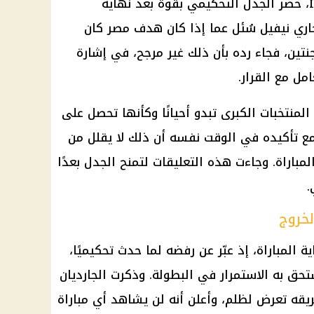
في الاستوديو التحليلي لشبكة ITV، حضر الجدل التحكيمي بقوة بعد نهاية
جاري نيفيل سُئل عما إذا كان هدف مصر كان
جنتين
، فجاء رده بأن ذلك غير مرجح، في إشارة
ل مع القرار.
لمنتخبات الكبرى تبدو أحيانًا وكأنها تحصل على
مع تأكيده في الوقت نفسه أن ذلك لا يقلل من
باراة. وجاءت هذه التعليقات لتمنح الجدل بعدًا
.
خروج
 المباراة، إذ عبّر عن رفضه لما حدث تحكيميًا،
تحق به الاستمرار في البطولة. وذكرت الجارديان
يقه تعرض لظلم، وأعلن أنه لن يشاهد أي مباراة