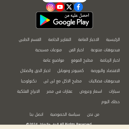
instagram
youtube
twitter
facebook
الرئيسية
الاخبار العامة
التقارير الخاصة
القسم الطبي
فيديوهات متنوعة
اخبار الفن
منوعات مسيحية
اخبار الرياضة
مطبخ الموقع
مواضيع عامة
الاقتصاد والبورصة
كمبيوتر وموبايل
اخبار الحق والضلال
فيديوهات فضائيات
مطبخ الاكل مع لى لى
تكنولوجيا
سيارات
اسعار وعروض
عقارات في مصر
الابراج الفلكية
حظك اليوم
من نحن
سياسة الخصوصية
اتصل بنا
©2024 الحق والضلال All Rights Reserved.