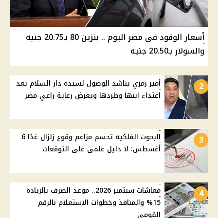
أسعار الوقود في مصر اليوم .. بنزين 80 بـ20.75 جنيه
والسولار بـ20.50 جنيه
أمير رمزي يناشد الوصول لسيدة دار السلام بعد
2
اعتداء ابنها وطردها ويعرض رعاية راعي مصر
البحوث الفلكية تحسم مزاعم وقوع زلزال غدًا 6
3
أغسطس: لا دليل علمي على التوقعات
معاشات سبتمبر 2026.. موعد الصرف بالزيادة
4
15% والمنافذ وخطوات الاستعلام بالرقم
القومي