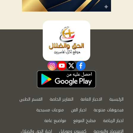
instagram
youtube
twitter
facebook
الرئيسية
الاخبار العامة
التقارير الخاصة
القسم الطبي
فيديوهات متنوعة
اخبار الفن
منوعات مسيحية
اخبار الرياضة
مطبخ الموقع
مواضيع عامة
الاقتصاد والبورصة
كمبيوتر وموبايل
اخبار الحق والضلال