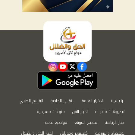
instagram
youtube
twitter
facebook
الرئيسية
الاخبار العامة
التقارير الخاصة
القسم الطبي
فيديوهات متنوعة
اخبار الفن
منوعات مسيحية
اخبار الرياضة
مطبخ الموقع
مواضيع عامة
الاقتصاد والبورصة
كمبيوتر وموبايل
اخبار الحق والضلال