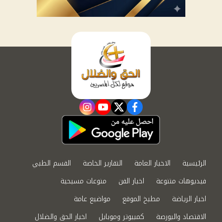
instagram
youtube
twitter
facebook
الرئيسية
الاخبار العامة
التقارير الخاصة
القسم الطبي
فيديوهات متنوعة
اخبار الفن
منوعات مسيحية
اخبار الرياضة
مطبخ الموقع
مواضيع عامة
الاقتصاد والبورصة
كمبيوتر وموبايل
اخبار الحق والضلال