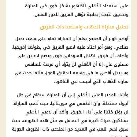
على استعداد
الأهلي
للظهور بشكل قوي في المباراة
وتحقيق نتيجة إيجابية تؤهل الفريق للدور المقبل.
تحليل مباراة الذهاب واستعدادات الفريق
أوضح
كولر
أن الجميع يعلم أن المباراة تقام على ملعب نجيل
صناعي، وهو أمر اعتاد عليه لاعبو الفريق في بطولات إفريقيا.
وأضاف أن فريق
الهلال السوداني
قوي ويضم لاعبين على
مستوى عالٍ، إلا أن
الأهلي
لن يترك أي فرصة للمنافس
وسيبذل أقصى ما في وسعه لتحقيق الفوز، مثلما حدث في
مباراة الذهاب التي أقيمت في
القاهرة
.
وأشار المدير الفني للأهلي إلى أن المباراة ستقام في ظل
أجواء معتدلة، وأن
الطقس
في
موريتانيا
، حيث تُلعب المباراة،
لن يؤثر كثيرًا على أداء الفريق. وأكد أن لاعبي
الأهلي
يمتلكون خبرات كبيرة في التعامل مع مثل هذه الظروف، حيث
سبق لهم اللعب في العديد من الملاعب ذات الظروف الجوية