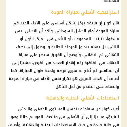
المختلفة.
استراتيجية الأهلي لمباراة العودة
قال
كولر
إن فريقه يركز بشكل أساسي على الأداء الجيد في
مباراة العودة أمام
الهلال السوداني
. وأكد أن
الأهلي
ليس
مشغولًا بترتيب المجموعات أو التأهل في المركز الأول أو
الثاني، بل يهتم بتجاوز المرحلة الحالية والوصول إلى نصف
النهائي ثم النهائي. وأوضح أن الفريق سيطر على مباراة
الذهاب في
القاهرة
رغم إهدار العديد من الفرص، مشيرًا إلى
أن المنافس لم تُتاح له سوى فرصة واحدة طوال المباراة. كما
أضاف أن هدف الفريق هو تكرار نفس الأداء في مباراة العودة
والحفاظ على التقدم من أجل التأهل.
استعدادات الأهلي البدنية والذهنية
أعرب
كولر
عن سعادته بتحسن المستوى الذهني والبدني
للفريق، مشيرًا إلى أن
الأهلي
في منتصف الموسم حاليًا وهو
في حالة جيدة من حيث الاستعدادات البدنية والذهنية. وأضاف