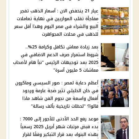
عيار 21 ينخفض الان : أسعار الذهب تفجر
مفاجأة تقلب الموازيين في نهاية تعاملات
البيع والشراء في مصر اليوم وهذا أقل سعر
للذهب في محلات المجواهرت
بعد زيادة معاش تكافل وكرامة 25%..
شروط استمرار صرف الدعم الاضافي في
2025 بعد توجيهات الرئيس "نبأ هام لأصحاب
معاشات 5 مليون أسرة"
أعظم دعاية لمصر : صور السيسي وماكرون
في خان الخليلي تثير ضجة عارمة وردود
أفعال واسعة من نجوم الفن شاهد ماذا
قالوا؟ "لحظات تاريخية بألف رسالة"
موعد رفع الحد الأدنى للأجور إلى 7000 :
بدء قبض مرتبات شهر أبريل 2025 رسمياً
بهذه البنوك بعد قرار التبكير وفقًا لقرار