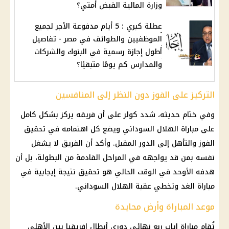
وزارة المالية القبض أمتي؟
عطلة كبري : 5 أيام مدفوعة الأجر لجميع
الموظفيين والطوائف في مصر - تفاصيل
أطول إجازة رسمية في البنوك والشركات
والمدارس كم يومًا متبقيًا؟
التركيز على الفوز دون النظر إلى المنافسين
وفي ختام حديثه، شدد
كولر
على أن فريقه يركز بشكل كامل
على مباراة
الهلال
السوداني ويضع كل اهتمامه في تحقيق
الفوز والتأهل إلى الدور المقبل. وأكد أن الفريق لا يشغل
نفسه بمن قد يواجهه في المراحل القادمة من البطولة، بل أن
هدفه الأوحد في الوقت الحالي هو تحقيق نتيجة إيجابية في
مباراة الغد وتخطي عقبة
الهلال
السوداني.
موعد المباراة وأرض محايدة
تُقام مباراة إياب ربع
نهائي دوري أبطال إفريقيا
بين
الأهلي