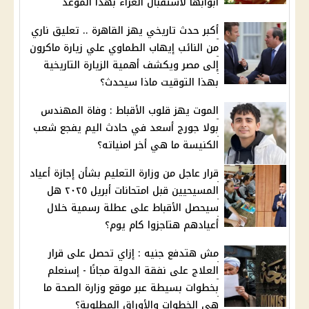
أبوابها لآستقبال العزاء بهذا الموعد
أكبر حدث تاريخي يهز القاهرة .. تعليق ناري
من النائب إيهاب الطماوي علي زيارة ماكرون
إلى مصر ويكشف أهمية الزيارة التاريخية
بهذا التوقيت ماذا سيحدث؟
الموت يهز قلوب الأقباط : وفاة المهندس
بولا جورج أسعد في حادث اليم يفجع شعب
الكنيسة ما هي أخر امنياته؟
قرار عاجل من وزارة التعليم بشأن إجازة أعياد
المسيحيين قبل امتحانات أبريل ٢٠٢٥ هل
سيحصل الأقباط على عطلة رسمية خلال
أعيادهم هتاجزوا كام يوم؟
مش هتدفع جنيه : إزاي تحصل على قرار
العلاج على نفقة الدولة مجانًا - إسنعلم
بخطوات بسيطة عبر موقع وزارة الصحة ما
هي الخطوات والأوراق المطلوبة؟