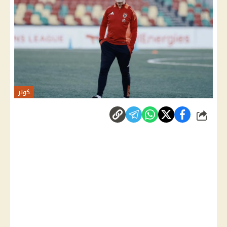
كولر
شارك