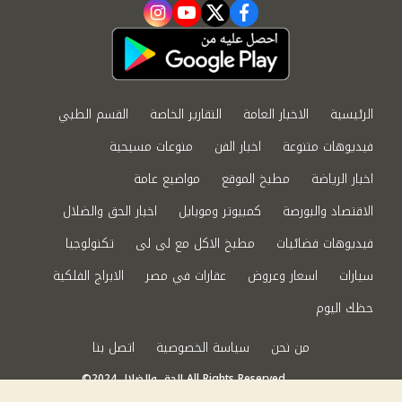
instagram
youtube
twitter
facebook
الرئيسية
الاخبار العامة
التقارير الخاصة
القسم الطبي
فيديوهات متنوعة
اخبار الفن
منوعات مسيحية
اخبار الرياضة
مطبخ الموقع
مواضيع عامة
الاقتصاد والبورصة
كمبيوتر وموبايل
اخبار الحق والضلال
فيديوهات فضائيات
مطبخ الاكل مع لى لى
تكنولوجيا
سيارات
اسعار وعروض
عقارات في مصر
الابراج الفلكية
حظك اليوم
من نحن
سياسة الخصوصية
اتصل بنا
©2024 الحق والضلال All Rights Reserved.