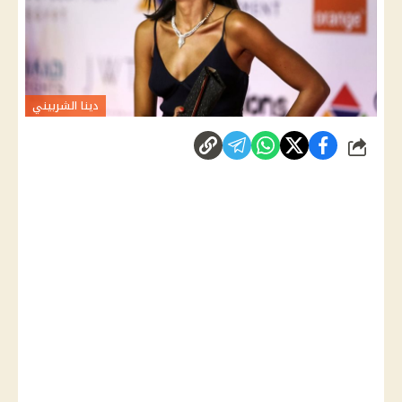
دينا الشربيني
شارك