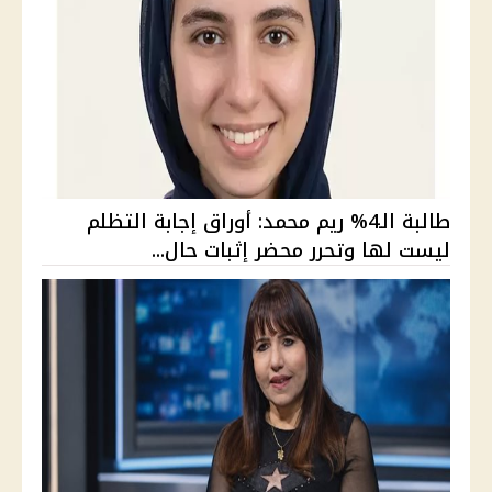
طالبة الـ4% ريم محمد: أوراق إجابة التظلم
ليست لها وتحرر محضر إثبات حال...