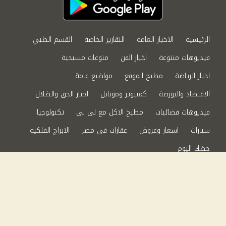
الرئيسية
الاخبار العامة
التقارير الخاصة
القسم الطبي
فيديوهات متنوعة
اخبار الفن
منوعات مسيحية
اخبار الرياضة
مطبخ الموقع
مواضيع عامة
الاقتصاد والبورصة
كمبيوتر وموبايل
اخبار الحق والضلال
فيديوهات فضائيات
مطبخ الاكل مع لى لى
تكنولوجيا
سيارات
اسعار وعروض
عقارات في مصر
الابراج الفلكية
حظك اليوم
من نحن
سياسة الخصوصية
اتصل بنا
©2024 الحق والضلال All Rights Reserved.
Powered by