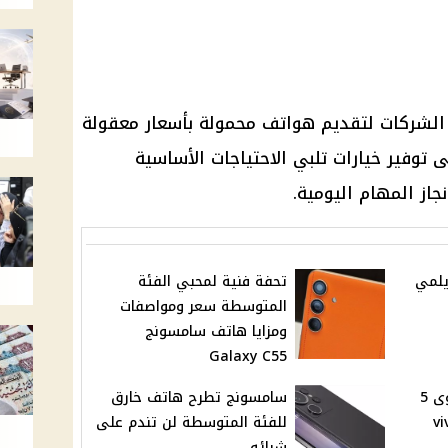
عديد من الشركات لتقديم هواتف محمولة بأسعار معقولة
توفير خيارات تلبي الاحتياجات الأساسية
جاز المهام اليومية.
يلمي
تحفة فنية لمحبي الفئة
المتوسطة سعر ومواصفات
ومزايا هاتف سامسونج
Galaxy C55
فيفو واي 18e الجديد أقوى 5
سامسونج تطرح هاتف خارق
للفئة المتوسطة لن تندم على
شرائه