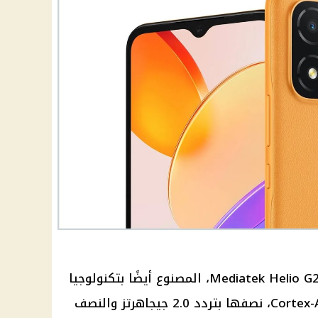
يعمل الهاتف Honor X5 بمعالج Mediatek Helio G25، المصنوع أيضًا بتكنولوجيا
12 نانومتر، ويتكون من 8 أنوية Cortex-A53، نصفها بتردد 2.0 جيجاهرتز والنصف