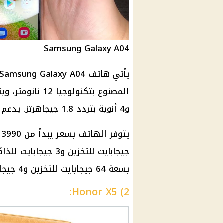
Samsung Galaxy A04
و4 أنوية بتردد 1.8 جيجاهرتز. يدعم الهاتف معالج رسوميات PowerVR GE8320.
بسعة 64 جيجابايت للتخزين و4 جيجابايت للذاكرة العشوائية.
2) Honor X5: