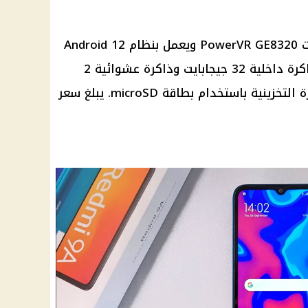
يحتوي الهاتف على معالج رسوميات PowerVR GE8320 ويعمل بنظام Android 12
Go edition. يأتي Honor X5 مع ذاكرة داخلية 32 جيجابايت وذاكرة عشوائية 2
جيجابايت، مع إمكانية توسيع الذاكرة التخزينية باستخدام بطاقة microSD. يبلغ سعر