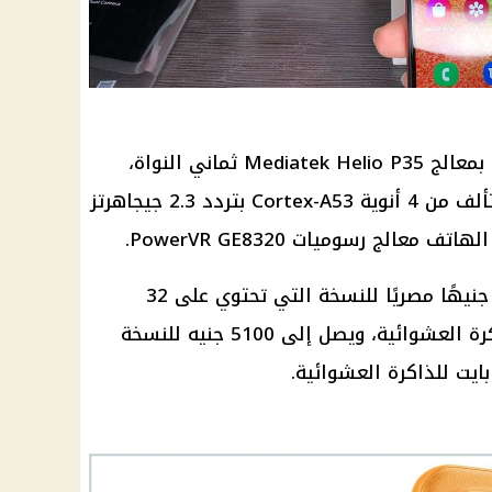
يأتي هاتف Samsung Galaxy A04 بمعالج Mediatek Helio P35 ثماني النواة،
المصنوع بتكنولوجيا 12 نانومتر، ويتألف من 4 أنوية Cortex-A53 بتردد 2.3 جيجاهرتز
يتوفر الهاتف بسعر يبدأ من 3990 جنيهًا مصريًا للنسخة التي تحتوي على 32
جيجابايت للتخزين و3 جيجابايت للذاكرة العشوائية، ويصل إلى 5100 جنيه للنسخة