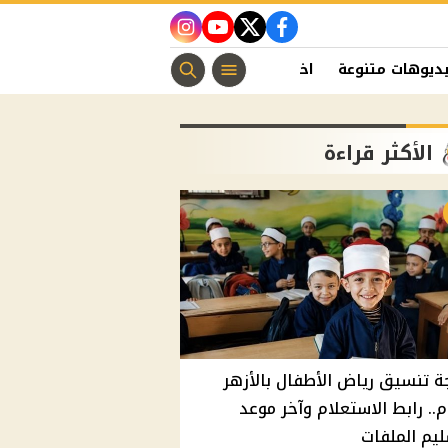
instagram
youtube
twitter
facebook
ديوهات متنوعة
اخبار الفن
منوعات مسيحية
اخبار الرياضة
الأكثر قراءة
ة تنسيق رياض الأطفال بالأزهر
م.. رابط الاستعلام وآخر موعد
يم الملفات