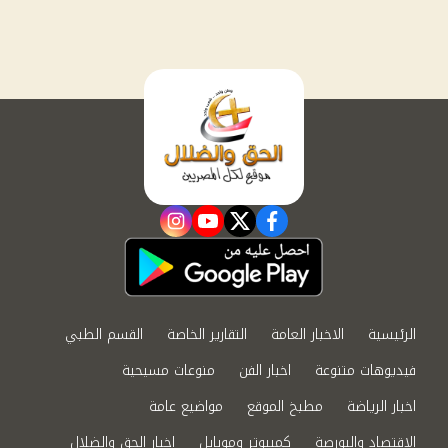
instagram
youtube
twitter
facebook
الرئيسية
الاخبار العامة
التقارير الخاصة
القسم الطبي
فيديوهات متنوعة
اخبار الفن
منوعات مسيحية
اخبار الرياضة
مطبخ الموقع
مواضيع عامة
الاقتصاد والبورصة
كمبيوتر وموبايل
اخبار الحق والضلال