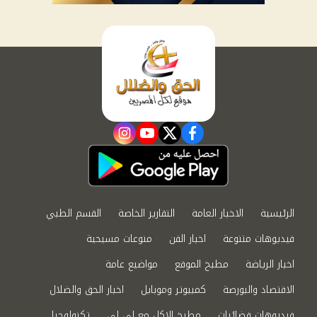
instagram
youtube
twitter
facebook
الرئيسية
الاخبار العامة
التقارير الخاصة
القسم الطبي
فيديوهات متنوعة
اخبار الفن
منوعات مسيحية
اخبار الرياضة
مطبخ الموقع
مواضيع عامة
الاقتصاد والبورصة
كمبيوتر وموبايل
اخبار الحق والضلال
فيديوهات فضائيات
مطبخ الاكل مع لى لى
تكنولوجيا