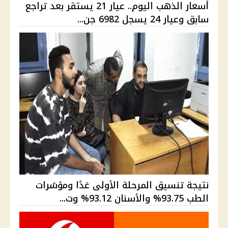
أسعار الذهب اليوم.. عيار 21 يستقر بعد تراجع
سابق وعيار 24 يسجل 6982 جن...
نتيجة تنسيق المرحلة الأولى غدًا ومؤشرات
الطب 93.75% والأسنان 93.12% وت...