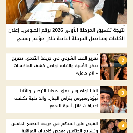
نتيجة تنسيق المرحلة الأولى 2026 برقم الجلوس.. إعلان
الكليات وتفاصيل المرحلة الثانية خلال مؤتمر رسمي
تقرير الطب الشرعي في جريمة التجمع.. تصريح
2
بدفن الأسرة والنيابة تواصل كشف الملابسات
«الأم حامل»
البابا تواضروس يعزي ضحايا النرجس والأنبا
3
ثيؤدوسيوس يترأس الجناز.. والداخلية تكشف
اعترافات قاتل أسرة التجمع
القبض على المتهم في جريمة التجمع الخامس
4
وتشريح الجثامين وفحص كاميرات المراقبة