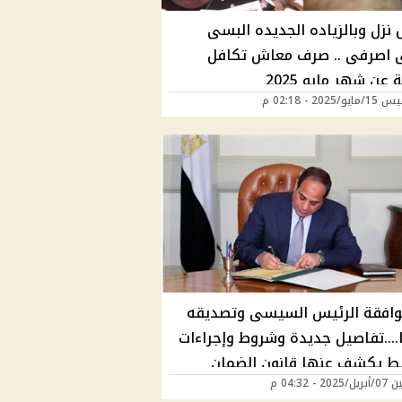
 نزل وبالزياده الجديده البسى
ى اصرفى .. صرف معاش تكافل
 عن شهر مايو 2025
/2025 - 02:18 م
وافقة الرئيس السيسى وتصديقه
....تفاصيل جديدة وشروط وإجراءات
ط يكشف عنها قانون الضمان
20 - 04:32 م
ماعى عن الدعم النقدي وموعد