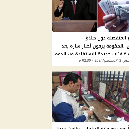
 المنفصلة دون طلاق
..الحكومة يزفون أخبار سارة بعد
إضافة ٣ فئات جديدة للاستفادة من الدعم
ر/2024 - 02:39 م
ى
 عقب موافقة البرلمان.. قانون جديد