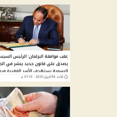
عقب موافقة البرلمان: الرئيس السي
يصدق على قانون جديد ينشر في الج
الرسمية يستهدف الأسر الفقيرة ويد
الأحد 06/أبريل/2025 - 07:10 م
المرأة.. ما التفاصيل؟