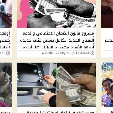
مشروع قانون الضمان الاجتماعي والدعم
أولهم
لدعم
النقدي الجديد: تكافل يشمل فئات جديدة
كنسى.
أبرزها الأسرة مهجورة العائل|هل أنت من
الجمعة 13/ديسمبر/2024 - 09:00 م
الخميس 12/ديسمب
المستفيدين؟
النقد
ات جديدة من تكافل وكرامة ل 5
موعد تطبيق زيادة المعاشات الجديدة ..
رسمياً