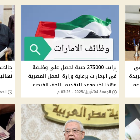
التطب
سي
براتب 275000 جنية احصل على وظيفة
حالات
ريدة
فى الإمارات برعاية وزارة العمل المصرية
نهائيا
عم
وهذا اخر موعد للتقديم...الحق الفرصة
الجمعة 04/أبريل/2025 - 03:26 م
الخميس 03/أبريل