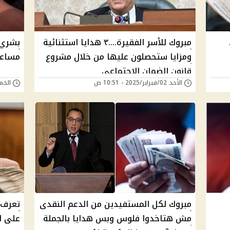
مبروك للأسر الفقيرة....٣ هدايا استثنائية
بشري 
ومزايا ستحصلون عليها من خلال مشروع
مساعد
قانون الضمان الاجتماعي
الأحد 02/فبراير/2025 - 10:51 ص
الخميس 26/ديسمب
مبروك لكل المستفيدين من الدعم النقدى
تعرف 
مش هتاخدوا فلوس وبس هدايا بالجملة
على ا