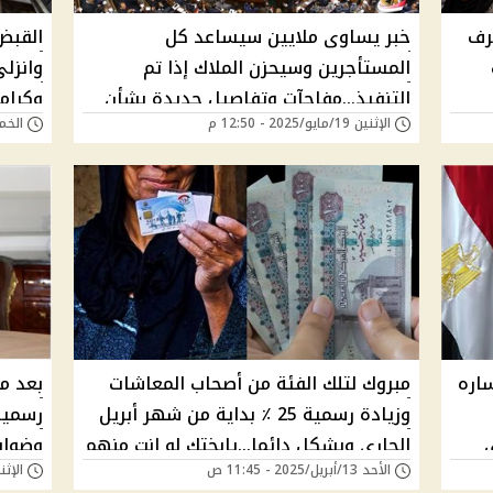
رف
خبر يساوى ملايين سيساعد كل
القبض
المستأجرين وسيحزن الملاك إذا تم
وانزل
التنفيذ...مفاجآت وتفاصيل جديدة بشأن
وكرامة
الإثنين 19/مايو/2025 - 12:50 م
الخميس 15/مايو
مشروع قانون الإيجارات القديمة
ساره
مبروك لتلك الفئة من أصحاب المعاشات
بعد م
وزيادة رسمية 25 ٪ بداية من شهر أبريل
رسميا
ي
الجارى وبشكل دائما...يابختك لو انت منهم
وضواب
الأحد 13/أبريل/2025 - 11:45 ص
الإثنين 07/أبريل/25
الاجت