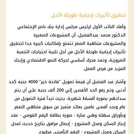
تحقيق تأثيرات إيجابية طويلة الأجل
وأفاد النائب الأول لرئيس مجلس إدارة
بنك ناصر الإجتماعي
الدكتور محمد عبدالفضيل، أن المشروعات الصغيرة
والمشروعات متناهية الصغر تتمتع بإمكانيات كبيرة جدا لتحقيق
تأثيرات إيجابية طويلة الأجل من أجل تلبية احتياجات التنمية
الضرورية، وتعد محرك أساسي لحركة النمو الاقتصادي وإيجاد
المزيد من فرص العمل.
وأشار عبد الفضيل أن قيمة
تمويل
"فاتحة خير" 4000 جنيه كحد
أدنى، وتم رفع الحد الأقصى إلي 200 ألف جنيه علي أن يتم
سدادهم بصورة أقساط شهرية، يحيث تبدأ فترة التمويل من
عام وبحد أقصى عامين بعائد متميز عن سوق متناهي الصغر
وبأوراق سهلة وهي عبارة : صورة
بطاقة الرقم القومي
- عقد
إيجار السكن ومحل المشروع - إيصال مرافق بتاريخ حديث لمحل
السكن ومحل المشروع - الرقم التأميني مطبوع.