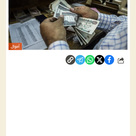
أموال
شارك