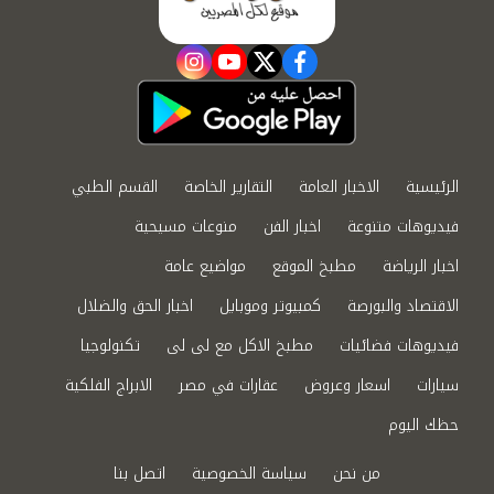
instagram
youtube
twitter
facebook
الرئيسية
الاخبار العامة
التقارير الخاصة
القسم الطبي
فيديوهات متنوعة
اخبار الفن
منوعات مسيحية
اخبار الرياضة
مطبخ الموقع
مواضيع عامة
الاقتصاد والبورصة
كمبيوتر وموبايل
اخبار الحق والضلال
فيديوهات فضائيات
مطبخ الاكل مع لى لى
تكنولوجيا
سيارات
اسعار وعروض
عقارات في مصر
الابراج الفلكية
حظك اليوم
من نحن
سياسة الخصوصية
اتصل بنا