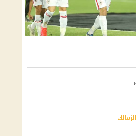
طلب
زمالك