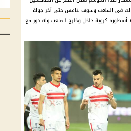
الممتاز هذا الموسم بغض النظر عن المنافسين
زالت في الملعب وسوف ننافس حتى أخر جولة
لا أسطورة كروية داخل وخارج الملعب وله دور مع