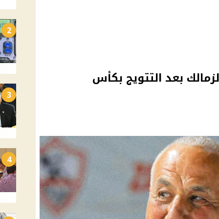
2
مالك بعد التتويج بكأس
3
4