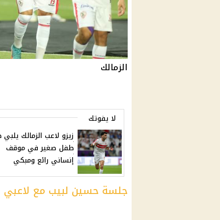
الزمالك
لا يفوتك
زيزو لاعب الزمالك يلبي 
طفل صغير في موقف
إنساني رائع ومبكي
جلسة حسين لبيب مع لاعبي ال