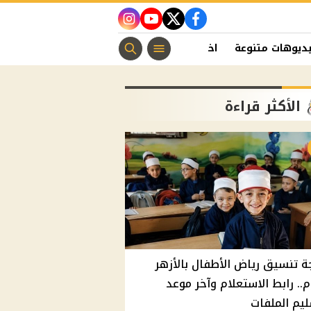
instagram
youtube
twitter
facebook
ديوهات متنوعة
اخبار الفن
منوعات مسيحية
اخبار الرياضة
الأكثر قراءة
ة تنسيق رياض الأطفال بالأزهر
م.. رابط الاستعلام وآخر موعد
يم الملفات