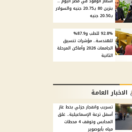
أسعار الوقود في مصر اليوم ..
بنزين 80 بـ20.75 جنيه والسولار
بـ20.50 جنيه
92.8% للطب و87.9%
للهندسة.. مؤشرات تنسيق
الجامعات 2026 وأماكن المرحلة
الثانية
الاخبار العامة
تسريب وانفجار جزئي بخط غاز
أسفل ترعة الإسماعيلية.. غلق
المحابس وتوقف 4 محطات
مياه بأبوصوير