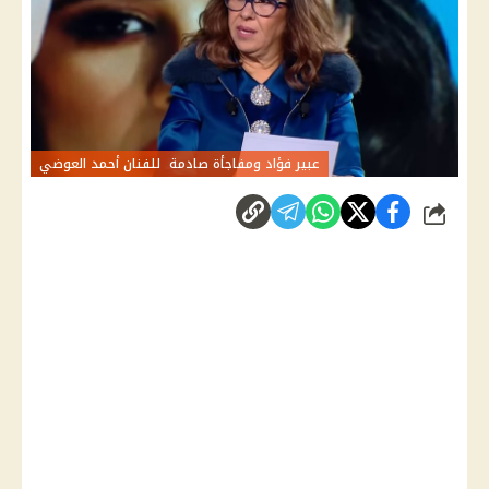
عبير فؤاد ومفاجأة صادمة للفنان أحمد العوضي
شارك