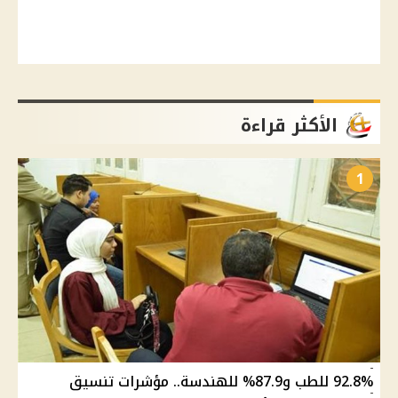
الأكثر قراءة
1
92.8% للطب و87.9% للهندسة.. مؤشرات تنسيق