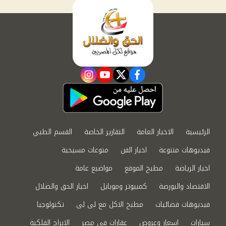
instagram
youtube
twitter
facebook
الرئيسية
الاخبار العامة
التقارير الخاصة
القسم الطبي
فيديوهات متنوعة
اخبار الفن
منوعات مسيحية
اخبار الرياضة
مطبخ الموقع
مواضيع عامة
الاقتصاد والبورصة
كمبيوتر وموبايل
اخبار الحق والضلال
فيديوهات فضائيات
مطبخ الاكل مع لى لى
تكنولوجيا
سيارات
اسعار وعروض
عقارات في مصر
الابراج الفلكية