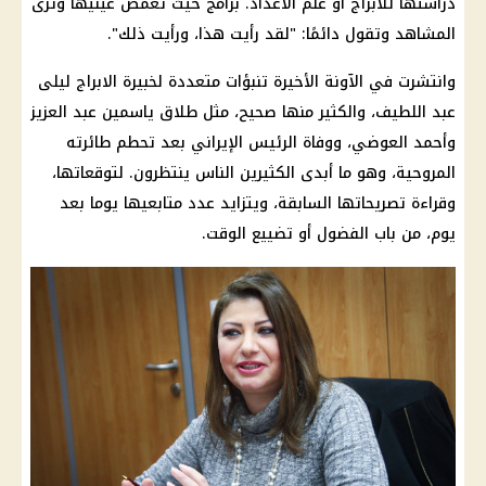
دراستها للأبراج أو علم الأعداد. برامج حيث تغمض عينيها وترى
المشاهد وتقول دائمًا: "لقد رأيت هذا، ورأيت ذلك".
وانتشرت في الآونة الأخيرة تنبؤات متعددة لخبيرة الابراج ليلى
عبد اللطيف، والكثير منها صحيح، مثل طلاق ياسمين عبد العزيز
وأحمد العوضي، ووفاة الرئيس الإيراني بعد تحطم طائرته
المروحية، وهو ما أبدى الكثيرين الناس ينتظرون. لتوقعاتها،
وقراءة تصريحاتها السابقة، ويتزايد عدد متابعيها يوما بعد
يوم، من باب الفضول أو تضييع الوقت.