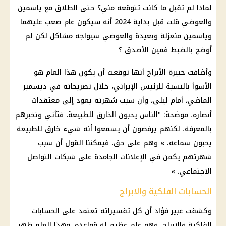
لماذا لم تقبل ما كانت تتوقعه مني؟ حتى الطلاق مع ياسمين
والعوضي قلت قبل بداية 2024 أنه سيكون عام صعب عليهما
وياسمين منعزلة وبعيدة والعوضي سيواجه مشاكل لكن لم
أوضح بالضبط فمين الأصدق ؟
وأضافت خبيرة الأبراج أنها توقعت أن يكون هذا العام هو
الأسوأ بالنسبة للرئيس الإيراني، خلال تصريحاته في ديسمبر
الماضي، أمام ليلى، وأن سبب شهرته يعود إلى معتقدات
أنصاره، موضحة: "الناس يحبون الخارق للطبيعة، فتأتي وتخبرهم
بالمعرفة، لكنهم يرفضون أن يسمعوا أنه شيء خارق للطبيعة
يحبون سماعه. » وهم على حق، فيمكننا القول أن سبب
شهرتهم يكمن في الإعلانات الجامدة على شبكات التواصل
الاجتماعي. »
الحسابات الفلكية والابراج
وكشفت عبير فؤاد أن كل تفسيراته تعتمد على الحسابات
الفلكية والابراج، وهو علم عظيم له قواعده، وهذا العلم ظهر