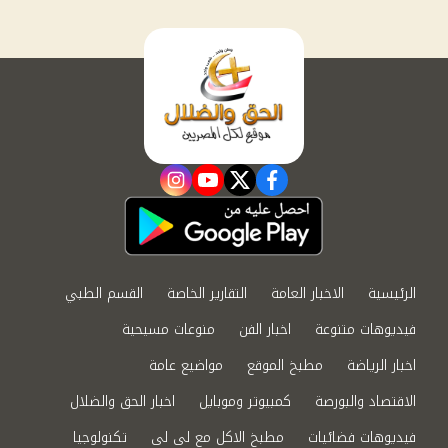
instagram
youtube
twitter
facebook
الرئيسية
الاخبار العامة
التقارير الخاصة
القسم الطبي
فيديوهات متنوعة
اخبار الفن
منوعات مسيحية
اخبار الرياضة
مطبخ الموقع
مواضيع عامة
الاقتصاد والبورصة
كمبيوتر وموبايل
اخبار الحق والضلال
فيديوهات فضائيات
مطبخ الاكل مع لى لى
تكنولوجيا