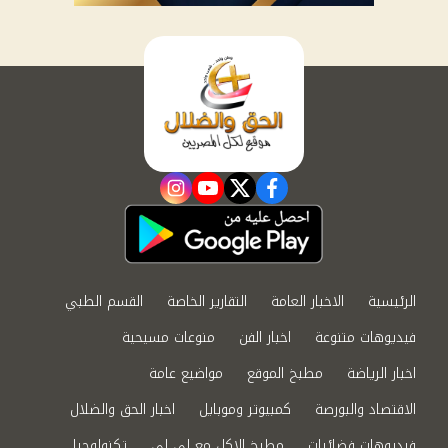
instagram
youtube
twitter
facebook
الرئيسية
الاخبار العامة
التقارير الخاصة
القسم الطبي
فيديوهات متنوعة
اخبار الفن
منوعات مسيحية
اخبار الرياضة
مطبخ الموقع
مواضيع عامة
الاقتصاد والبورصة
كمبيوتر وموبايل
اخبار الحق والضلال
فيديوهات فضائيات
مطبخ الاكل مع لى لى
تكنولوجيا