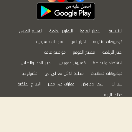
instagram
youtube
twitter
facebook
الرئيسية
الاخبار العامة
التقارير الخاصة
القسم الطبي
فيديوهات متنوعة
اخبار الفن
منوعات مسيحية
اخبار الرياضة
مطبخ الموقع
مواضيع عامة
الاقتصاد والبورصة
كمبيوتر وموبايل
اخبار الحق والضلال
فيديوهات فضائيات
مطبخ الاكل مع لى لى
تكنولوجيا
سيارات
اسعار وعروض
عقارات في مصر
الابراج الفلكية
حظك اليوم
من نحن
سياسة الخصوصية
اتصل بنا
©2024 الحق والضلال All Rights Reserved.
Powered by