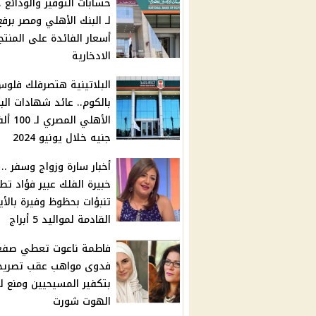
حسابات التوفير والودائع ..
لـ البنك الأهلي ومصر برفع
أسعار الفائدة على المنتج
الادخارية
البلاتينية هتصرفلك فلو
بالكوم.. عائد شهادات الب
الأهلي المصري لـ
جنيه خلال يونيو 2024
أخبار سارة وزواج وسفر ..
خبيرة الفلك عبير فؤاد تط
تنبؤات بحظوظ وفيرة بالأي
القادمة لمواليد 5 أبراج
فاطمة ناعوت تعطي صفعة
فدوى مواهب عقب تصريحا
بتكفير المسيحيين ومنع 
الهوت شورت