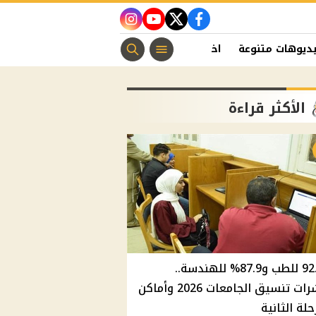
instagram
youtube
twitter
facebook
ديوهات متنوعة
اخبار الفن
منوعات مسيحية
اخبار الرياضة
الأكثر قراءة
92.8% للطب و87.9% للهندسة..
مؤشرات تنسيق الجامعات 2026 وأماكن
حلة الثانية