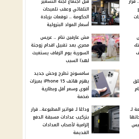
 قرار
قبل اجتماع لجنة التسعير
التلقائي وعقب تلميحات
ات
الحكومة .. توقعات بزيادة
أسعار المواد البترولية
س
مش عارفين ننام .. عريس
نك
مصري بعد تقبيل اقدام زوجتة
 100 ألف
السورية يوم الزفاف يستغيث
لهذا السبب
سامسونج تطرح وحش جديد
لق
يهزم هاتف iPhone 15 بميزات
ام
أقوى وسعر أقل وبطارية
ضخمة
 لـ
وداعًا لـ فواتير المطبوعة.. قرار
تها
بتركيب عدادات مسبقة الدفع
لبس
إلزامية لأصحاب العدادات
القديمة