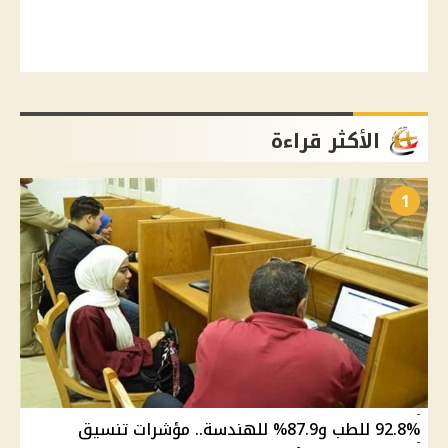
الأكثر قراءة
1
92.8% للطب و87.9% للهندسة.. مؤشرات تنسيق