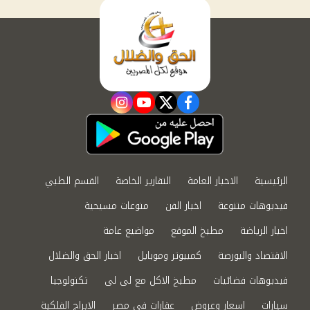
instagram
youtube
twitter
facebook
الرئيسية
الاخبار العامة
التقارير الخاصة
القسم الطبي
فيديوهات متنوعة
اخبار الفن
منوعات مسيحية
اخبار الرياضة
مطبخ الموقع
مواضيع عامة
الاقتصاد والبورصة
كمبيوتر وموبايل
اخبار الحق والضلال
فيديوهات فضائيات
مطبخ الاكل مع لى لى
تكنولوجيا
سيارات
اسعار وعروض
عقارات في مصر
الابراج الفلكية