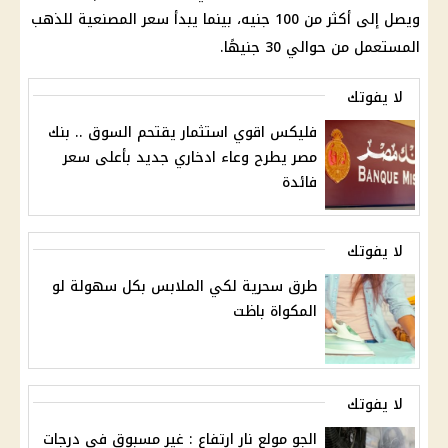
ويصل إلى أكثر من 100 جنيه، بينما يبدأ سعر المصنعية للذهب
المستعمل من حوالي 30 جنيهًا.
لا يفوتك
فليكس اقوي استثمار يقتحم السوق .. بنك
مصر يطرح وعاء ادخاري جديد بأعلى سعر
فائدة
لا يفوتك
طرق سحرية لكي الملابس بكل سهولة لو
المكواة باظت
لا يفوتك
الجو مولع نار ارتفاع : غير مسبوق في درجات