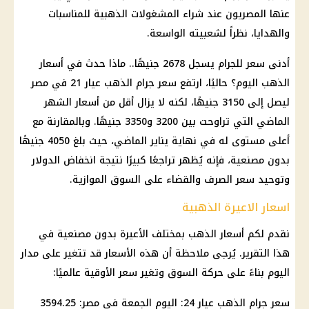
عنها المصريون عند شراء المشغولات الذهبية للمناسبات
والهدايا، نظراً لشعبيته الواسعة.
أدنى سعر للجرام يسجل 2678 جنيهًا.. ماذا حدث في
أسعار
الذهب اليوم
؟ حاليًا، ارتفع
سعر جرام الذهب عيار 21
في مصر
ليصل إلى 3150 جنيهًا، لكنه لا يزال أقل من
أسعار
الشهر
الماضي التي تراوحت بين 3200 و3350 جنيهًا. وبالمقارنة مع
أعلى مستوى له في نهاية يناير الماضي، حيث بلغ 4050 جنيهًا
بدون مصنعية، فإنه يُظهر تراجعًا كبيرًا نتيجة انخفاض
الدولار
وتوحيد
سعر الصرف
والقضاء على السوق الموازية.
اسعار الاعيرة الذهبية
نقدم لكم
أسعار الذهب
بمختلف الأعيرة بدون مصنعية في
هذا التقرير. يُرجى ملاحظة أن هذه
الأسعار
قد تتغير على مدار
اليوم بناءً على حركة السوق وتغير سعر الأوقية عالميًا:
سعر جرام الذهب عيار 24
: اليوم الجمعة في مصر: 3594.25