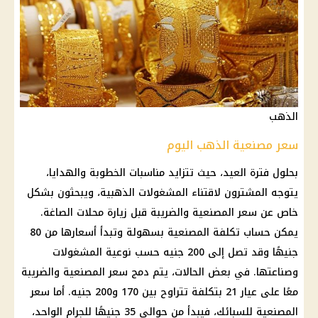
الذهب
سعر مصنعية الذهب اليوم
بحلول فترة العيد، حيث تتزايد مناسبات الخطوبة والهدايا،
يتوجه المشترون لاقتناء المشغولات الذهبية، ويبحثون بشكل
خاص عن
سعر المصنعية
والضريبة قبل زيارة
محلات الصاغة
.
يمكن
حساب
تكلفة المصنعية بسهولة وتبدأ أسعارها من 80
جنيهًا وقد تصل إلى 200 جنيه حسب نوعية المشغولات
وصناعتها. في بعض الحالات، يتم دمج
سعر المصنعية
والضريبة
معًا على عيار 21 بتكلفة تتراوح بين 170 و200 جنيه. أما
سعر
المصنعية
للسبائك، فيبدأ من حوالي 35 جنيهًا للجرام الواحد،