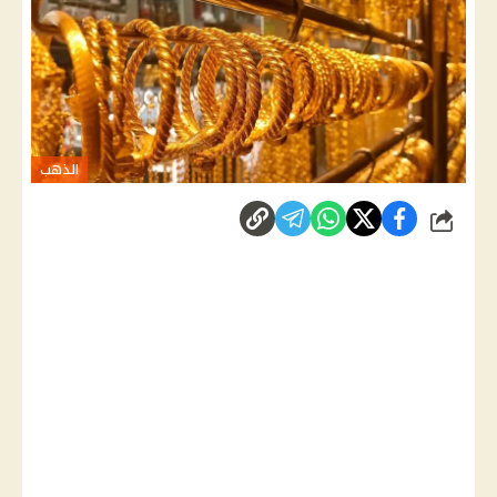
الذهب
شارك