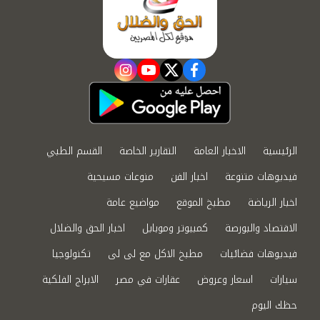
instagram
youtube
twitter
facebook
الرئيسية
الاخبار العامة
التقارير الخاصة
القسم الطبي
فيديوهات متنوعة
اخبار الفن
منوعات مسيحية
اخبار الرياضة
مطبخ الموقع
مواضيع عامة
الاقتصاد والبورصة
كمبيوتر وموبايل
اخبار الحق والضلال
فيديوهات فضائيات
مطبخ الاكل مع لى لى
تكنولوجيا
سيارات
اسعار وعروض
عقارات في مصر
الابراج الفلكية
حظك اليوم