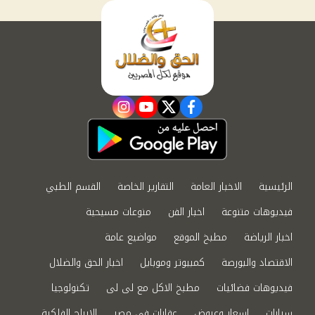
instagram
youtube
twitter
facebook
الرئيسية
الاخبار العامة
التقارير الخاصة
القسم الطبي
فيديوهات متنوعة
اخبار الفن
منوعات مسيحية
اخبار الرياضة
مطبخ الموقع
مواضيع عامة
الاقتصاد والبورصة
كمبيوتر وموبايل
اخبار الحق والضلال
فيديوهات فضائيات
مطبخ الاكل مع لى لى
تكنولوجيا
سيارات
اسعار وعروض
عقارات في مصر
الابراج الفلكية