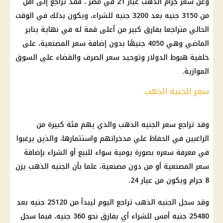
وعن
سعر جرام الذهب عيار 21
في مصر ، فقد تراجع إلى أقل
من 3150 جنيه بعد 3200 جنيه للشراء، ويكون بذلك في الوقت
الحالي متراجعا بفارق كبير من أعلى قمة له في نهاية يناير
الماضي وهي 4050 جنيهًا بدون إضافة
سعر المصنعية
، على
خلفية هبوط
الدولار
وتوحيد
سعر الصرف
والقضاء على السوق
الموازية.
سعر الجنيه الذهب
وقد تراجع
سعر الجنيه الذهب
والذي يهم فئة كبيرة من
الراغبين في الحفاظ علي مدخراتهم واستثمارها، والذين يرغبوا
في معرفة سعره بصورة يومية سواء للبيع أو الشراء بإضافة
سعر ال
مصنعي
ة أو من دون مصنعية، علما بأن
الجنيه الذهب
يزن
8 جرام ويكون من عيار 24.
وقد سجل
الجنيه الذهب
تراجع اليوم ليبدأ من 25120 جنيه بعد
25480 جنيه أمس للشراء أي بفارق نحو 360 جنيه، فيما سجل