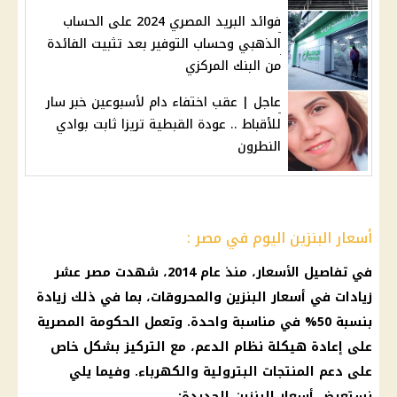
فوائد البريد المصري 2024 على الحساب
الذهبي وحساب التوفير بعد تثبيت الفائدة
من البنك المركزي
عاجل | عقب اختفاء دام لأسبوعين خبر سار
للأقباط .. عودة القبطية تريزا ثابت بوادي
النطرون
أسعار البنزين اليوم في مصر :
في تفاصيل
الأسعار
، منذ عام 2014، شهدت مصر عشر
زيادات في
أسعار البنزين
والمحروقات، بما في ذلك زيادة
بنسبة 50% في مناسبة واحدة. وتعمل
الحكومة
المصرية
على إعادة هيكلة نظام
الدعم
، مع التركيز بشكل خاص
على
دعم
المنتجات البترولية والكهرباء. وفيما يلي
نستعرض
أسعار البنزين الجديدة
: