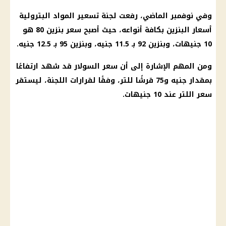
وفي نوفمبر الماضي، رفعت لجنة تسعير المواد البترولية
أسعار البنزين
بكافة أنواعه، حيث أصبح سعر بنزين 80 هو
10 جنيهات، وبنزين 92 بـ 11.5 جنيه، وبنزين 95 بـ 12.5 جنيه.
ومن المهم الإشارة إلى أن سعر السولار قد شهد ارتفاعًا
بمقدار جنيه و75 قرشًا للتر، وفقًا لقرارات اللجنة، ليستقر
سعر اللتر عند 10 جنيهات.