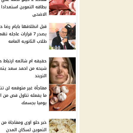
بطاقه التموين استعدادا 
الاضحى
قبل انطلاقها بايام رضا ح
يصدر 7 قرارات عاجله تهم
طلاب الثانويه العامه
حقيقه ام شائعه ارتباط ح
شيحه من احمد سعد يتص
التريند
مفاجأة غير متوقعه لن تت
ما يفعله تناول فص من ال
يوميا بجسمك
خبر حلو اوى ومفاجاة من و
التموين لسكان المدن