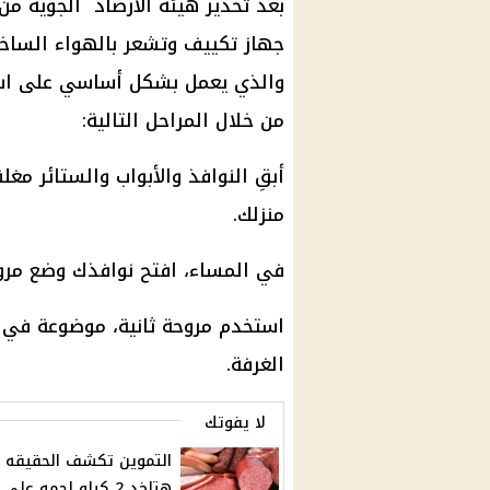
بعد تحذير هيئه الأرصاد الجويه من 
جهاز تكييف وتشعر بالهواء الساخن
والذي يعمل بشكل أساسي على استخ
من خلال المراحل التالية:
أبقِ النوافذ والأبواب والستائر م
منزلك.
في المساء، افتح نوافذك وضع مرو
استخدم مروحة ثانية، موضوعة في ال
الغرفة.
لا يفوتك
التموين تكشف الحقيقه
هتاخد 2 كيلو لحمه علي