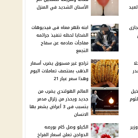
لعيد
الأسنان الشديد في المنزل
جازى
ابنه ظهر معاه فى فيديوهات
الضحايا لحظه تنفيذ جرائمه
مفاجأت صادمه عن سفاح
التجمع
لا
تراجع غير مسبوق يضرب أسعار
در
الذهب بمنتصف تعاملات اليوم
وهذا سعر عيار 21
خيل
العالم الهولندي يضرب من
ثوم
جديد ويحذر من زلزال مدمر
يتسبب فى 3 أعراض يشعر بها
الانسان
زير
الكيلو وصل كام بورصه
الدواجن تعلن اسعار الفراخ