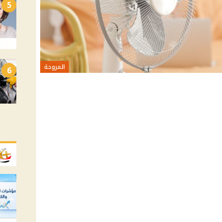
5
المروحة
6