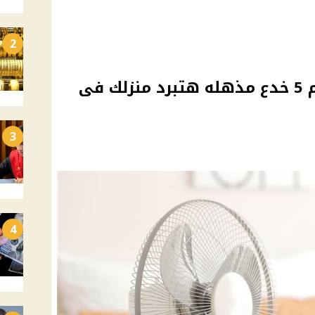
2
لو معندكش تكييف بنقدم 5 خدع مذهله هتبرد منزلك فى
3
4