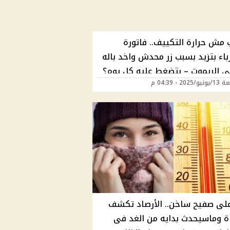
 مش حرارة التكييف.. فاتورة
باء بتزيد بسبب زر محدش واخد باله
ي الريموت – بتضغط عليه كل يوم؟
202 - 04:39 م
على صفيح ساخن.. الأرصاد تكشف
ة وماسيحدث بدايه من الغد فى