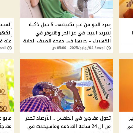
«برد الجو من غير تكييف».. 5 حيل ذكية
السبب
لتبريد البيت في عز الحر وهتوفر في
الكهر
الكهرباء – جربها في موجة الصيف الجاية
منه ف
الجمعة 04/يوليو/2025 - 05:00 ص
الجمعة 13/يونيو/5
ر
تحول مفاجئ في الطقس .. الأرصاد تحذر
مايو 
مي
من ال 24 ساعه القادمه وماسيحدث فى
مفاجأ