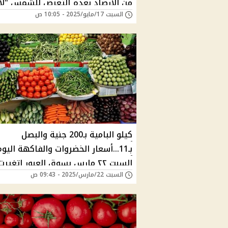
من الأرصاد بعدم التعرض للشمس "لا
السبت 17/مايو/2025 - 10:05 ص
تخرجوا إلا للضرورة" هل تتأثر القاهرة
بالمرتفع الجوي؟
كيلو البامية بـ200 جنية والبصل
بـ11...أسعار الخضروات والفاكهة اليو
السبت ٢٢ مارس بسوق العبور اتغيرت
السبت 22/مارس/2025 - 09:43 ص
كتير