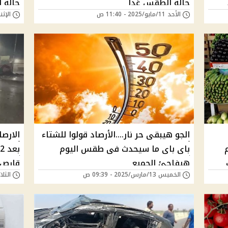
حالة الطقس غدا
حالة 
الأحد 11/مايو/2025 - 11:40 ص
الإثنين 05/مايو/025
الجو هيبقى حر نار....الأرصاد قولوا للشتاء
الارص
م
باى باى ما سيحدث فى طقس اليوم
هيفاجئ الجميع
قارص 
الخميس 13/مارس/2025 - 09:39 ص
الثلاثاء 27/أغسطس/4