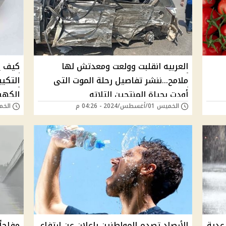
العربيه انقلبت وولعت ومعدتش لها
كيف ي
ملامح...ننشر تفاصيل رحلة الموت التى
التكي
أودت بحياة المنتجين التلاته
الكهر
الخميس 01/أغسطس/2024 - 04:26 م
الخميس 01/أغسطس
عدية
الأرصاد تصدم المواطنين بإعلان عن ارتفاع