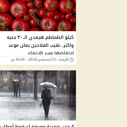
كيلو الطماطم هيعدى الــ٣٠ جنيه
واكتر...نقيب الفلاحين يعلن موعد
انخفاضها وسر الارتفاع
الأربعاء 21/أغسطس/2024 - 06:00 ص
4 مدن مصرية معرضه لسقوط أمطار ر