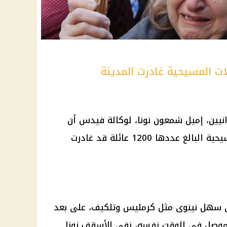
ات المسيحية غادرت المدينة
يين، إميل شمعون نونا، لوكالة فيدس أن
الغالبية العظمى من العائلات المسيحية البالغ عددها 1200 عائلة قد غادرت
ى سهل نينوى مثل كرمليس وتلكيف، على بعد
موصل في الوقت نفسه، نفى الأسقف نونا