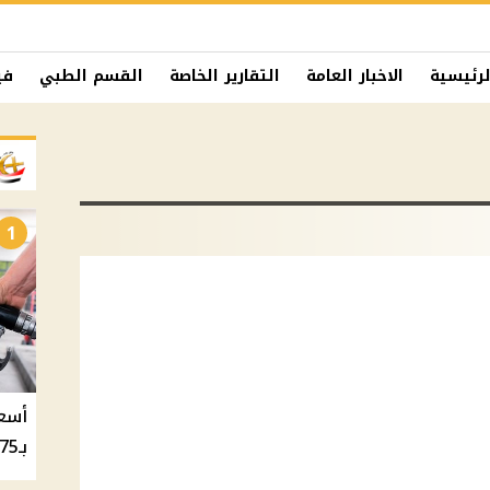
لرئيسية
الاخبار العامة
التقارير الخاصة
القسم الطبي
في
1
بـ20.75 جنيه والسولار بـ20.50 جنيه