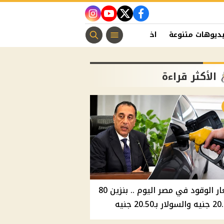
instagram
youtube
twitter
facebook
ديوهات متنوعة
اخبار الفن
منوعات مسيحية
اخبار الرياضة
الأكثر قراءة
أسعار الوقود في مصر اليوم .. بنزين 80