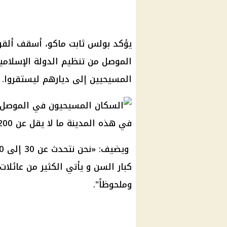
يؤكد بولس ثابت ماكو، أسقف ألقو
المسيحيين إلى ديارهم ليستقروا.
في هذه المدينة ما لا يقل عن 1200 عائلة مسيحية
كبار السن و يأتي الكثير من عائلات
وملحوظاً".