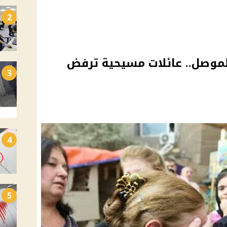
2
موصل.. عائلات مسيحية ترفض
3
4
5