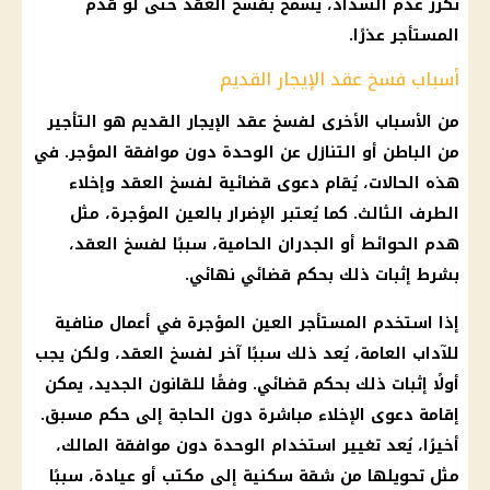
تكرر عدم السداد، يُسمح بفسخ العقد حتى لو قدم
المستأجر
عذرًا.
أسباب فسخ عقد الإيجار القديم
من الأسباب الأخرى لفسخ عقد
الإيجار القديم
هو التأجير
من الباطن أو التنازل عن الوحدة دون موافقة المؤجر. في
هذه الحالات، يُقام دعوى قضائية لفسخ العقد وإخلاء
الطرف الثالث. كما يُعتبر الإضرار بالعين المؤجرة، مثل
هدم الحوائط أو الجدران الحامية، سببًا لفسخ العقد،
بشرط إثبات ذلك بحكم قضائي نهائي.
إذا استخدم
المستأجر
العين المؤجرة في أعمال منافية
للآداب العامة، يُعد ذلك سببًا آخر لفسخ العقد، ولكن يجب
أولًا إثبات ذلك بحكم قضائي. وفقًا للقانون الجديد، يمكن
إقامة دعوى الإخلاء مباشرة دون الحاجة إلى حكم مسبق.
أخيرًا، يُعد تغيير استخدام الوحدة دون موافقة
المالك
،
مثل تحويلها من شقة سكنية إلى مكتب أو عيادة، سببًا