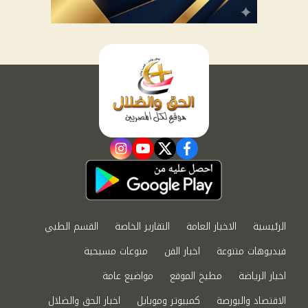
instagram
youtube
twitter
facebook
الرئيسية
الاخبار العامة
التقارير الخاصة
القسم الطبي
فيديوهات متنوعة
اخبار الفن
منوعات مسيحية
اخبار الرياضة
مطبخ الموقع
مواضيع عامة
الاقتصاد والبورصة
كمبيوتر وموبايل
اخبار الحق والضلال