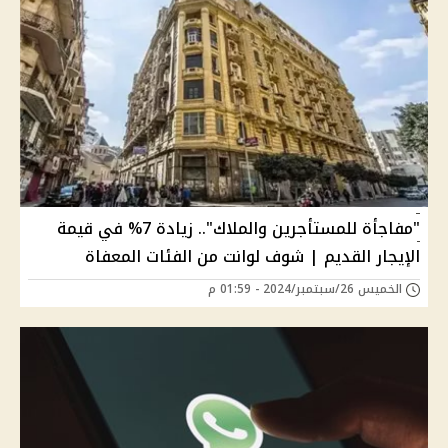
"مفاجأة للمستأجرين والملاك".. زيادة 7% في قيمة
الإيجار القديم | شوف لوانت من الفئات المعفاة
الخميس 26/سبتمبر/2024 - 01:59 م