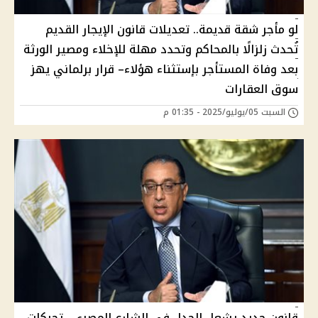
لو مأجر شقة قديمة.. تعديلات قانون الإيجار القديم
تُحدث زلزالًا بالمحاكم وتحدد مهلة للإخلاء ومصير الورثة
بعد وفاة المستأجر بإستثناء هؤﻻء– قرار برلماني يهز
سوق العقارات
السبت 05/يوليو/2025 - 01:35 م
قانون جديد يشعل الجدل في الشارع المصري.. تحركات