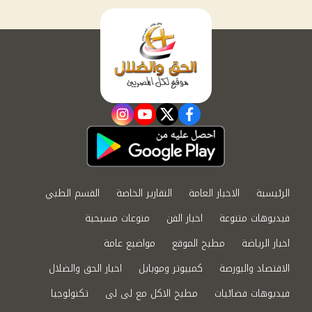
instagram
youtube
twitter
facebook
الرئيسية
الاخبار العامة
التقارير الخاصة
القسم الطبي
فيديوهات متنوعة
اخبار الفن
منوعات مسيحية
اخبار الرياضة
مطبخ الموقع
مواضيع عامة
الاقتصاد والبورصة
كمبيوتر وموبايل
اخبار الحق والضلال
فيديوهات فضائيات
مطبخ الاكل مع لى لى
تكنولوجيا