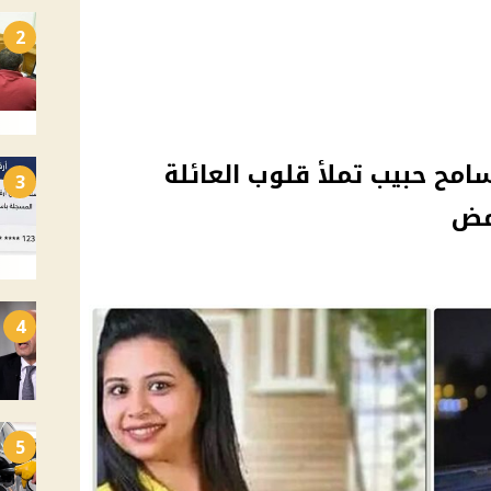
2
سامح حبيب تملأ قلوب العائلة
3
مض
4
5