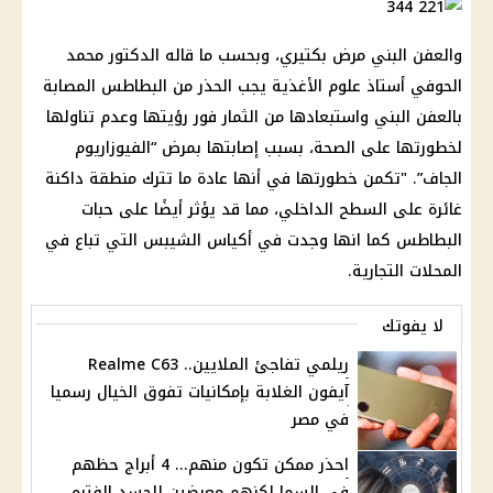
والعفن البني مرض بكتيري، وبحسب ما قاله الدكتور محمد
الحوفي أستاذ علوم الأغذية يجب الحذر من البطاطس المصابة
بالعفن البني واستبعادها من الثمار فور رؤيتها وعدم تناولها
لخطورتها على الصحة، بسبب إصابتها بمرض “الفيوزاريوم
الجاف”. "تكمن خطورتها في أنها عادة ما تترك منطقة داكنة
غائرة على السطح الداخلي، مما قد يؤثر أيضًا على حبات
البطاطس كما انها وجدت في أكياس الشيبس التي تباع في
المحلات التجارية.
لا يفوتك
ريلمي تفاجئ الملايين.. Realme C63
آيفون الغلابة بإمكانيات تفوق الخيال رسميا
في مصر
احذر ممكن تكون منهم... 4 أبراج حظهم
في السما لكنهم معرضين للحسد الفتره