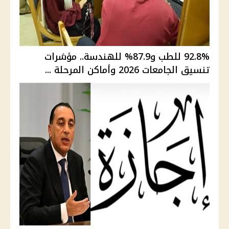
92.8% للطب و87.9% للهندسة.. مؤشرات
تنسيق الجامعات 2026 وأماكن المرحلة ...