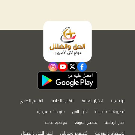
instagram
youtube
twitter
facebook
الرئيسية
الاخبار العامة
التقارير الخاصة
القسم الطبي
فيديوهات متنوعة
اخبار الفن
منوعات مسيحية
اخبار الرياضة
مطبخ الموقع
مواضيع عامة
الاقتصاد والبورصة
كمبيوتر وموبايل
اخبار الحق والضلال