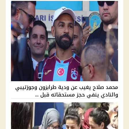
محمد صلاح يغيب عن ودية طرابزون وجوزتيبي
والنادي ينفي حجز مستحقاته قبل ...