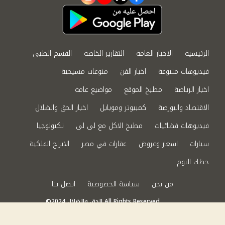
instagram
youtube
twitter
facebook
الرئيسية
الاخبار العامة
التقارير الخاصة
القسم الطبي
فيديوهات متنوعة
اخبار الفن
منوعات مسيحية
اخبار الرياضة
مطبخ الموقع
مواضيع عامة
الاقتصاد والبورصة
كمبيوتر وموبايل
اخبار الحق والضلال
فيديوهات فضائيات
مطبخ الاكل مع لى لى
تكنولوجيا
سيارات
اسعار وعروض
عقارات في مصر
الابراج الفلكية
حظك اليوم
من نحن
سياسة الخصوصية
اتصل بنا
©2024 الحق والضلال All Rights Reserved.
Powered by