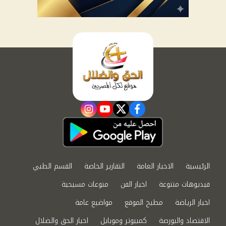
instagram
youtube
twitter
facebook
الرئيسية
الاخبار العامة
التقارير الخاصة
القسم الطبي
فيديوهات متنوعة
اخبار الفن
منوعات مسيحية
اخبار الرياضة
مطبخ الموقع
مواضيع عامة
الاقتصاد والبورصة
كمبيوتر وموبايل
اخبار الحق والضلال