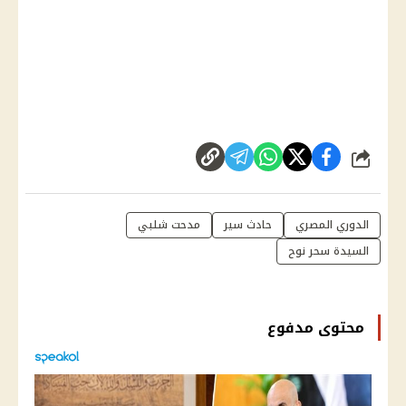
شارك
الدوري المصري
حادث سير
مدحت شلبي
السيدة سحر نوح
محتوى مدفوع