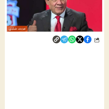
مدحت شلبي
شارك