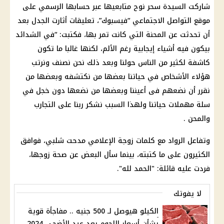
شاركت السيدة سحر نوح متابعيها عبر حسابها الرسمي على
موقع التواصل الاجتماعي “فيسبوك”، تعليقات أثارت الجدل بعد
أن تحدثت عن المحنة التي كانت تمر بها، فكتبت: “في الشدائد
بيكون فيه أشياء إيجابية رغم الألم، لكنها غالبا ما تكون
كاشفة لكثير من الناس حولنا وبعد ذلك نحن نصنف ونرتب
هؤلاء الأشخاص في حياتنا بعضها من نكتشفه وبعضها من
نقرر أن نضعهم فى أعيننا وبعضها من نضعها دون خجل في
سلة مهملات حياتنا ولهذا السبب نشكر ربنا على التجارب
والمحن .
وتفاعل الرواد مع كلمات زوجة الإعلامي مدحت شلبي، فوافق
الكثيرون على ما كتبته، بينما سأل البعض عن صحة زوجها،
فردت عليه قائلة: "الحمد لله".
لا يفوتك
الكيلو هيوصل لـ 500 جنيه .. مفاجأة قوية
بشأن أسعار اللحوم بعد عيد الأضحى 2024