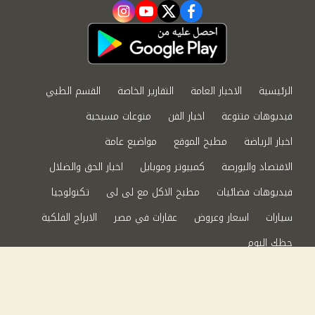
instagram
youtube
twitter
facebook
الرئيسية
الاخبار العامة
التقارير الخاصة
القسم الطبي
فيديوهات متنوعة
اخبار الفن
منوعات مسيحية
اخبار الرياضة
مطبخ الموقع
مواضيع عامة
الاقتصاد والبورصة
كمبيوتر وموبايل
اخبار الحق والضلال
فيديوهات فضائيات
مطبخ الاكل مع لى لى
تكنولوجيا
سيارات
اسعار وعروض
عقارات في مصر
الابراج الفلكية
حظك اليوم
من نحن
سياسة الخصوصية
اتصل بنا
©2024 الحق والضلال All Rights Reserved.