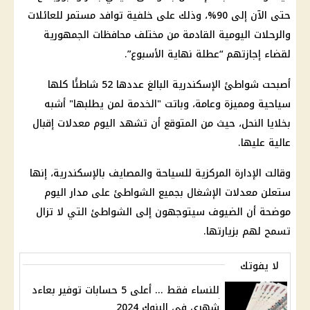
حتى الآن إلى 90%، وذلك على خلفية توافد مستمر للعائلات
والرحلات اليومية القادمة من مختلف محافظات الجمهورية
لقضاء إجازتهم “عطلة نهاية الأسبوع”.
أصبحت شواطئ الإسكندرية البالغ عددها 52 شاطئًا كلها
سياحية ومميزة وعامة، وباتت "الخدمة لمن يطلبها" أشبه
بخلايا النحل، حيث من المتوقع أن تشهد اليوم معدلات إقبال
عالية عليها.
وقالت الإدارة المركزية للسياحة والمصايف بالإسكندرية، إنها
ستعلن معدلات الإشغال بجميع الشواطئ على مدار اليوم
موضحة أن الضيوف سيتوجهون إلى الشواطئ التي لا تزال
تسمح لهم بزيارتها.
لا يفوتك
للنساء فقط ... أعلى 5 حسابات توفير بعاءد
شهرى فى البنوك 2024