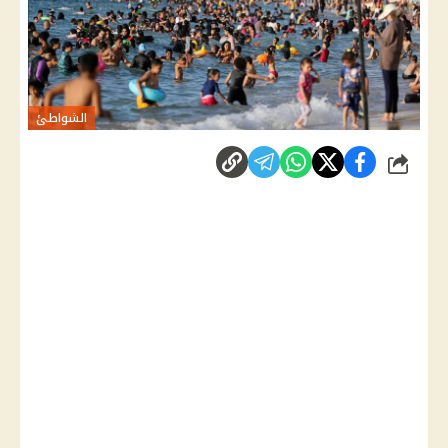
الشواطئ
شارك