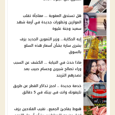
هل تستحق العقوبة ... مفاجأة تقلب
الموازين وتطورات جديدة في أزمة شهد
سعيد وجنة عليوة
إيه الحكاية... وزير التموين الجديد يزف
بشرى سارة بشأن أسعار هذه السلع
بالسوق
ماذا حدث في النيابة ... الكشف عن السبب
وراء تصالح شيرين وحسام حبيب بعد
تصدرهم التريند
خدمة جديدة .. احجز تذاكر القطر عن طريق
تليفونك وانت فى بيتك في 5 دقائق
هبوط يفاجئ الجميع.. نقيب الفلاحين يزف