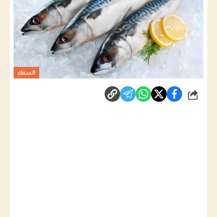
السمك
شارك