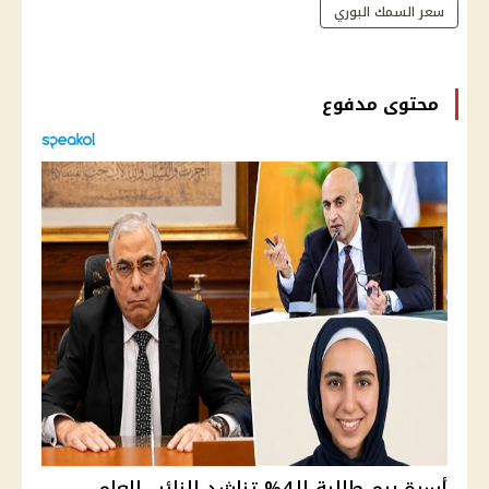
سعر السمك البوري
محتوى مدفوع
أسرة ريم طالبة الـ4% تناشد النائب العام