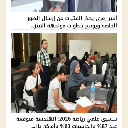
أمير رمزي يحذر الفتيات من إرسال الصور
الخاصة ويوضح خطوات مواجهة الابتز...
تنسيق علمي رياضة 2026: الهندسة متوقعة
عند 87% والحاسبات 83% وأماكن بال...