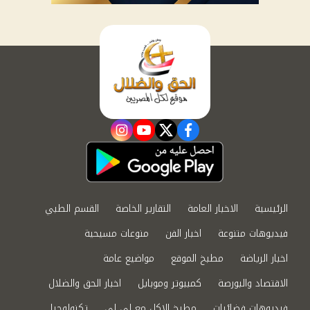
instagram
youtube
twitter
facebook
الرئيسية
الاخبار العامة
التقارير الخاصة
القسم الطبي
فيديوهات متنوعة
اخبار الفن
منوعات مسيحية
اخبار الرياضة
مطبخ الموقع
مواضيع عامة
الاقتصاد والبورصة
كمبيوتر وموبايل
اخبار الحق والضلال
فيديوهات فضائيات
مطبخ الاكل مع لى لى
تكنولوجيا