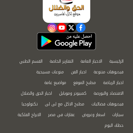
instagram
youtube
twitter
facebook
الرئيسية
الاخبار العامة
التقارير الخاصة
القسم الطبي
فيديوهات متنوعة
اخبار الفن
منوعات مسيحية
اخبار الرياضة
مطبخ الموقع
مواضيع عامة
الاقتصاد والبورصة
كمبيوتر وموبايل
اخبار الحق والضلال
فيديوهات فضائيات
مطبخ الاكل مع لى لى
تكنولوجيا
سيارات
اسعار وعروض
عقارات في مصر
الابراج الفلكية
حظك اليوم