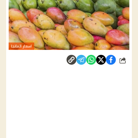
اسعار المانجا
شارك