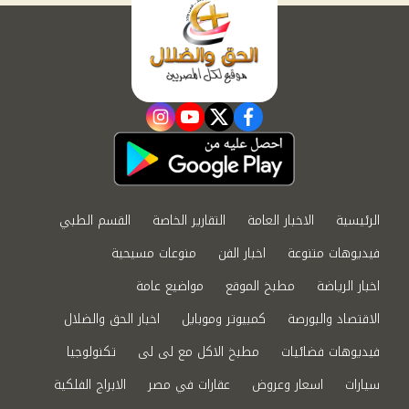
instagram
youtube
twitter
facebook
الرئيسية
الاخبار العامة
التقارير الخاصة
القسم الطبي
فيديوهات متنوعة
اخبار الفن
منوعات مسيحية
اخبار الرياضة
مطبخ الموقع
مواضيع عامة
الاقتصاد والبورصة
كمبيوتر وموبايل
اخبار الحق والضلال
فيديوهات فضائيات
مطبخ الاكل مع لى لى
تكنولوجيا
سيارات
اسعار وعروض
عقارات في مصر
الابراج الفلكية