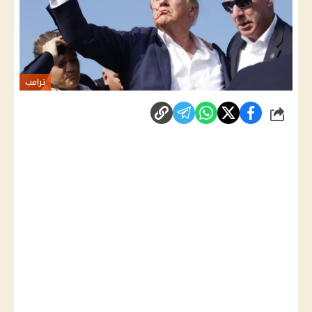
ترامب
شارك