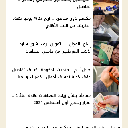
تفاصيل
مكسب دون مخاطرة .. اربح 23% يوميا بهذة
الطريقة من البنك الأهلي
سلع بالمجان .. التموين تزف بشرى سارة
لآلاف المواطنين من حاملي البطاقات
خلال أيام .. متحدث الحكومة يكشف تفاصيل
وقف خطة تخفيف أحمال الكهرباء رسميا
مفاجأة بشأن زيادة المعاشات لهذة الفئات ..
بقرار رسمي أول أغسطس 2024
ووصل
سفاح التجمع
لمقر المحكمة في
التجمع الخامس