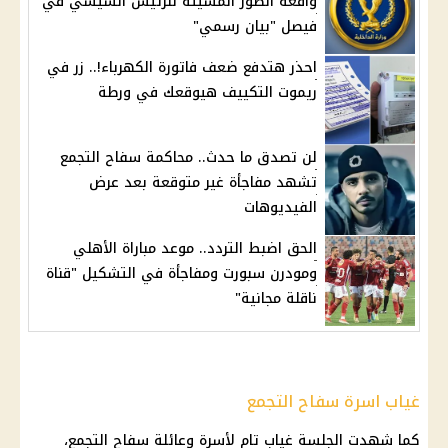
واقعة الصور المسيئة للرئيس السيسي في
فيصل "بيان رسمي"
احذر هتدفع ضعف فاتورة الكهرباء!.. زر في
ريموت التكييف هيوقعك في ورطة
لن تصدق ما حدث.. محاكمة سفاح التجمع
تشهد مفاجأة غير متوقعة بعد عرض
الفيديوهات
الحق اضبط التردد.. موعد مباراة الأهلي
ومودرن سبورت ومفاجأة في التشكيل "قناة
ناقلة مجانية"
غياب اسرة سفاح التجمع
كما شهدت الجلسة غياب تام لأسرة وعائلة
سفاح التجمع
،