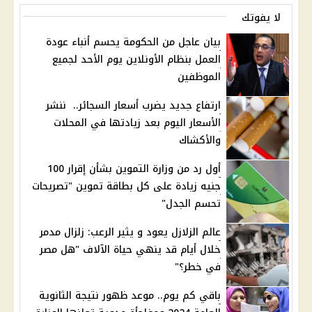
لا يفوتك
بيان عاجل من الحكومة يحسم أنباء عودة
العمل بنظام الأونلاين يوم الأحد لجميع
الموظفين
ارتفاع جديد يضرب أسعار السجائر.. ننشر
الأسعار اليوم بعد زيادتها في المحلات
والأكشاك
أول رد من وزارة التموين بشأن إقرار 100
جنيه زيادة على كل بطاقة تموين "تصريحات
تحسم الجدل"
عالم الزلازل يعود و يثير الرعب: زلزال مدمر
خلال أيام قد ينهي حياة الآلاف "هل مصر
في خطر؟"
باقي كم يوم.. موعد ظهور نتيجة الثانوية