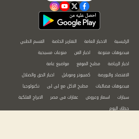
instagram
youtube
twitter
facebook
الرئيسية
الاخبار العامة
التقارير الخاصة
القسم الطبي
فيديوهات متنوعة
اخبار الفن
منوعات مسيحية
اخبار الرياضة
مطبخ الموقع
مواضيع عامة
الاقتصاد والبورصة
كمبيوتر وموبايل
اخبار الحق والضلال
فيديوهات فضائيات
مطبخ الاكل مع لى لى
تكنولوجيا
سيارات
اسعار وعروض
عقارات في مصر
الابراج الفلكية
حظك اليوم
من نحن
سياسة الخصوصية
اتصل بنا
©2024 الحق والضلال All Rights Reserved.