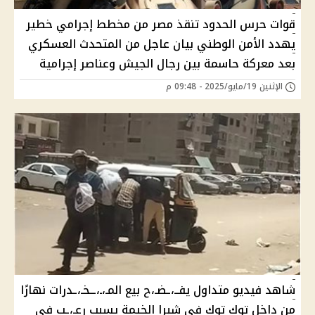
قوات حرس الحدود تنقذ مصر من مخطط إجرامي خطير
يهدد الأمن الوطني بيان عاجل من المتحدث العسكري
بعد معركة حاسمة بين رجال الجيش وعناصر إجرامية
الإثنين 19/مايو/2025 - 09:48 م
شاهد فيديو متداول يفــ،ـضـ،ح بيع المـ،ـ،ــخـ،ـدرات نهارًا
من داخل توك توك في شبرا الخيمة يسبب رعـ،ـب في