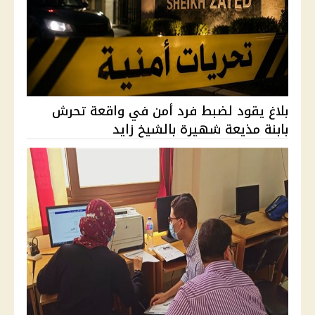
بلاغ يقود لضبط فرد أمن في واقعة تحرش
بابنة مذيعة شهيرة بالشيخ زايد