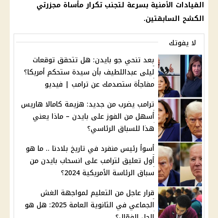
القيادات الأمنية بسرعة لتجنب تكرار مأساة مجزرتي
الكشح السابقتين.
لا يفوتك
بعد تنحي جو بايدن: هل تتحقق توقعات
ليلى عبداللطيف بأن سيدة ستحكم أمريكا؟
مفاجأة ستصدمك عن ترامب | فيديو
ترامب يضرب من جديد: هزيمة كامالا هاريس
أسهل من الفوز على بايدن – ماذا يعني
هذا للسباق الرئاسي؟
أسوأ رئيس منفرد في تاريخ بلادنا .. ما هو
أول تعليق لترامب على انسحاب بايدن من
سباق الرئاسة الأمريكية 2024؟
قرار عاجل من التعليم لمواجهة الغش
الجماعي في الثانوية العامة 2025: هل هو
الحل الفعّال؟