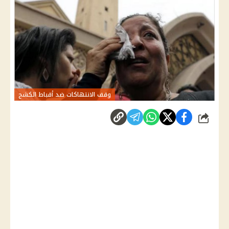
وقف الانتهاكات ضد أقباط الكشح
شارك