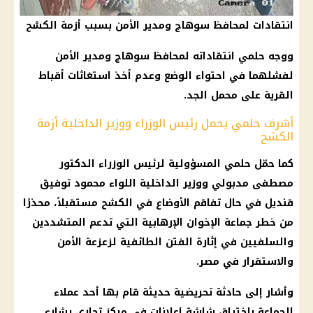
انتقادات لمحافظ سوهاج ومدير الأمن بسبب أزمة الكشح
ووجه حلمي انتقاداته لمحافظ سوهاج ومدير الأمن
لفشلهما في احتواء الوضع وعدم أخذ استغاثات أقباط
القرية على محمل الجد.
أشرف حلمي يحمل رئيس الوزراء ووزير الداخلية أزمة
الكشح
كما حمّل حلمي المسؤولية لرئيس
الوزراء
الدكتور
مصطفى مدبولي
ووزير
الداخلية
اللواء محمود توفيق
قنديل في حال تفاقم الأوضاع في
الكشح
مستقبلاً، محذرًا
من خطر جماعة الإخوان الإرهابية التي تدعم المتشددين
والسلفيين في إثارة الفتن الطائفية لزعزعة الأمن
والاستقرار في مصر.
وأشار إلى حادثة تحريضية حديثة قام بها أحد عملاء
الجماعة بإختراق شاشة إعلانات في مركز تجاري بشارع