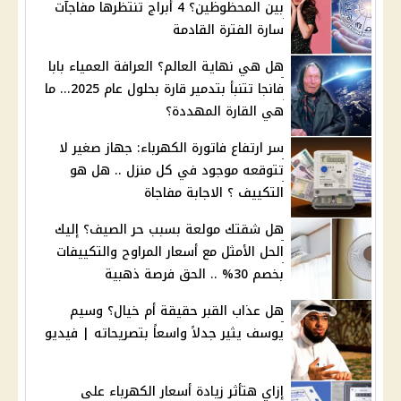
بين المحظوظين؟ 4 أبراج تنتظرها مفاجآت
سارة الفترة القادمة
هل هي نهاية العالم؟ العرافة العمياء بابا
فانجا تتنبأ بتدمير قارة بحلول عام 2025... ما
هي القارة المهددة؟
سر ارتفاع فاتورة الكهرباء: جهاز صغير لا
تتوقعه موجود في كل منزل .. هل هو
التكييف ؟ الاجابة مفاجاة
هل شقتك مولعة بسبب حر الصيف؟ إليك
الحل الأمثل مع أسعار المراوح والتكييفات
بخصم 30% .. الحق فرصة ذهبية
هل عذاب القبر حقيقة أم خيال؟ وسيم
يوسف يثير جدلاً واسعاً بتصريحاته | فيديو
إزاي هتأثر زيادة أسعار الكهرباء على