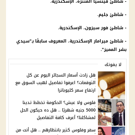
- شاطئ فينسيا المنتزه،
الإسكندرية
.
- شاطئ جليم.
- شاطئ فور سيزون،
الإسكندرية
.
- شاطئ ميرامار
الإسكندرية
، المعروف سابقًا بـ"سيدي
بشر المميز".
لا يفوتك
هل زادت أسعار السجائر اليوم عن كل
التوقعات؟ اعرفوا تفاصيل لهيب السوق مع
ارتفاع سعر كليوباترا
فلوس ولا عيش؟ الحكومة تخطط تدينا
5000 جنيه شهريًا .. هل ده حيكون الحل
لمشاكلنا؟ أعرف كافة التفاصيل
سفر وفلوس كتير بانتظارهم .. هل أنت من