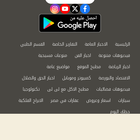
instagram
youtube
twitter
facebook
الرئيسية
الاخبار العامة
التقارير الخاصة
القسم الطبي
فيديوهات متنوعة
اخبار الفن
منوعات مسيحية
اخبار الرياضة
مطبخ الموقع
مواضيع عامة
الاقتصاد والبورصة
كمبيوتر وموبايل
اخبار الحق والضلال
فيديوهات فضائيات
مطبخ الاكل مع لى لى
تكنولوجيا
سيارات
اسعار وعروض
عقارات في مصر
الابراج الفلكية
حظك اليوم
من نحن
سياسة الخصوصية
اتصل بنا
©2024 الحق والضلال All Rights Reserved.