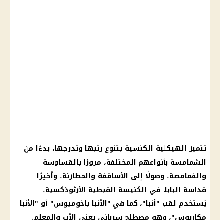
تتميز الهيكلية الكنسية بتنوع رتبها وتدرجها، بدءًا من
الشمامسة
بأنواعهم المختلفة، مرورًا بالقساوسة
والقمامصة، وصولًا إلى الأساقفة والمطارنة، وأخيرًا
قداسة البابا
. في
الكنيسة القبطية الأرثوذكسية
،
يُستخدم لقب "
أنبا
"، كما في "
الأنبا
باخوميوس" أو "
الأنبا
مكاريوس"، وهو مصطلح سرياني يعني الأب والمعلم.