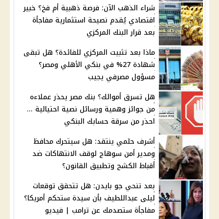
شراء الذهب الآن: فرصة ذهبية أم فخ؟ خبير
اقتصادي يُقدم نصيحة استثمارية مفاجأة
بعد قرار البنك المركزي
ماذا بعد تثبيت المركزي للفائدة؟ هل تبقى
شهادة 27% في بنكي الأهلي ومصر؟
مسؤول مصرفي يجيب
هل تسرق أموالك؟ بنك مصر يحذر عملاءه
من جوائز وهمية ورسائل نصية احتيالية ...
احذر من سرقة حسابك البنكي
أشرف حلمي ينتقد: هل سيتحرك محافظ
ومدير أمن سوهاج لوقف الانتهاكات ضد
أقباط الكشح وتطبيق القانون؟
بعد تنحي جو بايدن: هل تتحقق توقعات
ليلى عبداللطيف بأن سيدة ستحكم أمريكا؟
مفاجأة ستصدمك عن ترامب | فيديو