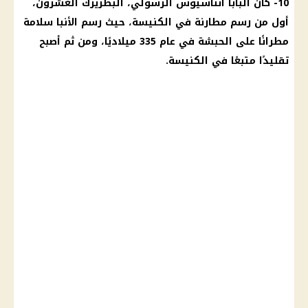
10- كان البابا أثناسيوس الرسولي، البطريرك العشرون،
أول من رسم مطارنة في
الكنيسة
، حيث رسم
الأنبا
سلامة
مطرانًا على الحبشة في عام 335 ميلاديًا، ومن ثم أصبح
تقليدًا متبعًا في
الكنيسة
.