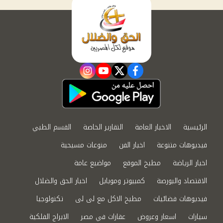
instagram
youtube
twitter
facebook
الرئيسية
الاخبار العامة
التقارير الخاصة
القسم الطبي
فيديوهات متنوعة
اخبار الفن
منوعات مسيحية
اخبار الرياضة
مطبخ الموقع
مواضيع عامة
الاقتصاد والبورصة
كمبيوتر وموبايل
اخبار الحق والضلال
فيديوهات فضائيات
مطبخ الاكل مع لى لى
تكنولوجيا
سيارات
اسعار وعروض
عقارات في مصر
الابراج الفلكية