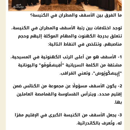
ما الفرق بين الأسقف والمطران في الكنيسة؟
توجد اختلافات بين رتبة الأسقف والمطران في
الكنيسة
،
تتعلق بدرجة الكهنوت والمهام الموكلة إليهم وحجم
مناصبهم، وتتلخص في النقاط التالية:
1- الأسقف هو من أعلى الرتب الكهنوتية في
المسيحية
،
مشتقة من الكلمة السريانية "أَفِيسْقُوفُو" واليونانية
"إِپِيسْكُوپُوسْ"، وتعني المُراقب.
2- يكون الأسقف مسؤولًا عن مجموعة من
الكنائس
ضمن
إقليم محدد، ويترأس القساوسة والقمامصة العاملين
بها.
3- يجعل الأسقف من
الكنيسة
الكبرى في الإقليم مقرًا
له، وتُعرف بالكاتدرائية.