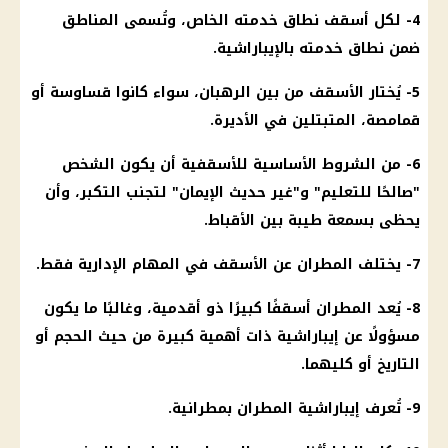
4- لكل أسقف نطاق خدمته الخاص، وتُسمى المناطق
ضمن نطاق خدمته بالإيباراشية.
5- يُختار الأسقف من بين الرهبان، سواء كانوا قساوسة أو
قمامصة، المتبتلين في الأديرة.
6- من الشروط الأساسية للأسقفية أن يكون الشخص
"صالحًا للتعليم" و"غير حديث الإيمان" لتجنب التكبر، وأن
يحظى بسمعة طيبة بين
الأقباط
.
7- يختلف المطران عن الأسقف في المهام الإدارية فقط.
8- يُعد المطران أسقفًا كبيرًا ذو أقدمية، وغالبًا ما يكون
مسؤولًا عن إيباراشية ذات أهمية كبيرة من حيث الحجم أو
التاريخ أو كليهما.
9- تُعرف إيباراشية المطران بمطرانية.